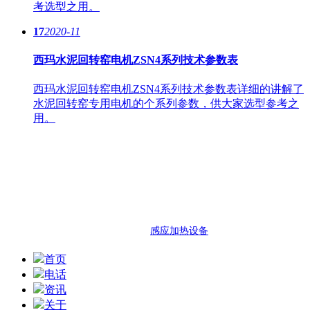
考选型之用。
17
2020-11
西玛水泥回转窑电机ZSN4系列技术参数表
西玛水泥回转窑电机ZSN4系列技术参数表详细的讲解了
水泥回转窑专用电机的个系列参数，供大家选型参考之
用。
西安泰富西玛电机
西安市明光路与凤城十路交口西玛电
热门搜索：西玛机电 西安西玛机电 泰富西玛
友情链接：
感应加热设备
首页
电话
资讯
关于