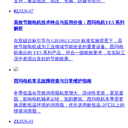
支持，覆盖低压、高压、变频、防爆等类型。
02
2026-07
高效节能电机技术特点与应用价值：西玛电机YE5 系列
解析
在双碳目标引导与 GB18613-2020 标准实施背景下，高
效节能电机成为工业领域节能改造的重要设备。西玛电
机推出的 YE5 系列产品，符合一级能效要求，在实际工
况中表现出良好的节能效果。
西玛电机常见故障排查与日常维护指南
冬季低温会导致润滑脂粘度增大、流动性变差，甚至凝
固，影响电机轴承运转，加剧磨损。西玛电机冬季需更
换适配低温环境的润滑脂，优先选用耐低温-20℃以上的
锂基润滑脂，
23
2026-01