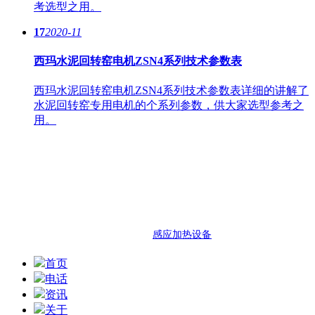
考选型之用。
17
2020-11
西玛水泥回转窑电机ZSN4系列技术参数表
西玛水泥回转窑电机ZSN4系列技术参数表详细的讲解了
水泥回转窑专用电机的个系列参数，供大家选型参考之
用。
西安泰富西玛电机
西安市明光路与凤城十路交口西玛电
热门搜索：西玛机电 西安西玛机电 泰富西玛
友情链接：
感应加热设备
首页
电话
资讯
关于