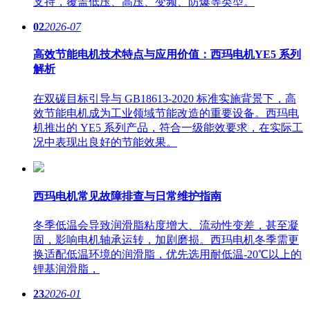
支持，覆盖低压、高压、变频、防爆等类型。
02
2026-07
高效节能电机技术特点与应用价值：西玛电机YE5 系列
解析
在双碳目标引导与 GB18613-2020 标准实施背景下，高
效节能电机成为工业领域节能改造的重要设备。西玛电
机推出的 YE5 系列产品，符合一级能效要求，在实际工
况中表现出良好的节能效果。
西玛电机常见故障排查与日常维护指南
冬季低温会导致润滑脂粘度增大、流动性变差，甚至凝
固，影响电机轴承运转，加剧磨损。西玛电机冬季需更
换适配低温环境的润滑脂，优先选用耐低温-20℃以上的
锂基润滑脂，
23
2026-01