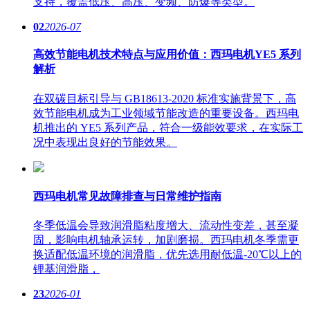
支持，覆盖低压、高压、变频、防爆等类型。
02
2026-07
高效节能电机技术特点与应用价值：西玛电机YE5 系列
解析
在双碳目标引导与 GB18613-2020 标准实施背景下，高
效节能电机成为工业领域节能改造的重要设备。西玛电
机推出的 YE5 系列产品，符合一级能效要求，在实际工
况中表现出良好的节能效果。
西玛电机常见故障排查与日常维护指南
冬季低温会导致润滑脂粘度增大、流动性变差，甚至凝
固，影响电机轴承运转，加剧磨损。西玛电机冬季需更
换适配低温环境的润滑脂，优先选用耐低温-20℃以上的
锂基润滑脂，
23
2026-01