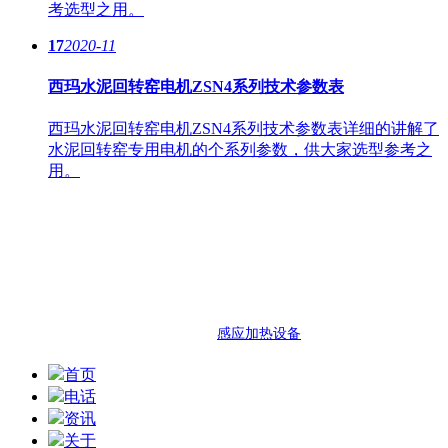
考选型之用。
17
2020-11
西玛水泥回转窑电机ZSN4系列技术参数表
西玛水泥回转窑电机ZSN4系列技术参数表详细的讲解了
水泥回转窑专用电机的个系列参数，供大家选型参考之
用。
西安泰富西玛电机
西安市明光路与凤城十路交口西玛电
热门搜索：西玛机电 西安西玛机电 泰富西玛
友情链接：
感应加热设备
首页
电话
资讯
关于